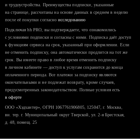
тратите много времени на поиск и вручную поднимаете
и трудоустройства. Преимущества подписки, указанные
резюме
на странице, рассчитаны на основе данных в среднем в неделю
после её покупки согласно
хотите сравнить себя с конкурентами и оценить шансы
исследованию
Подключая hh PRO, вы подтверждаете, что ознакомились
с условиями подписки и согласны с ними. Подписка даёт доступ
к функциям сервиса на срок, указанный при оформлении. Если
не отменить подписку, она автоматически продлится на тот же
срок. Вы имеете право в любое время отменить подписку
в личном кабинете — доступ к услугам сохранится до конца
оплаченного периода. Все платежи за подписку являются
окончательными и не подлежат возврату, кроме случаев,
предусмотренных законодательством. Полные условия есть
в оферте
ООО «Хэдхантер», ОГРН 1067761906805, 125047, г. Москва,
вн. тер. г. Муниципальный округ Тверской, ул. 2-я Брестская,
д. 48, помещ. 25