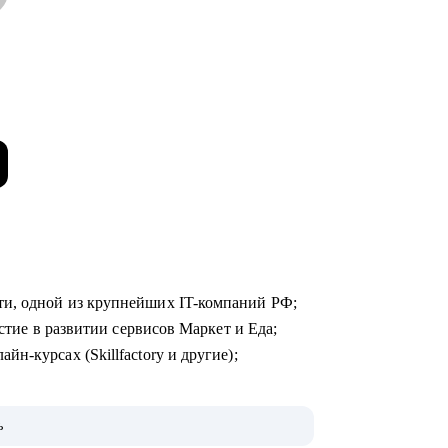
ти, одной из крупнейших IT-компаний РФ;
астие в развитии сервисов Маркет и Еда;
н-курсах (Skillfactory и другие);
, как попасть в топовую IT-компанию и
ь