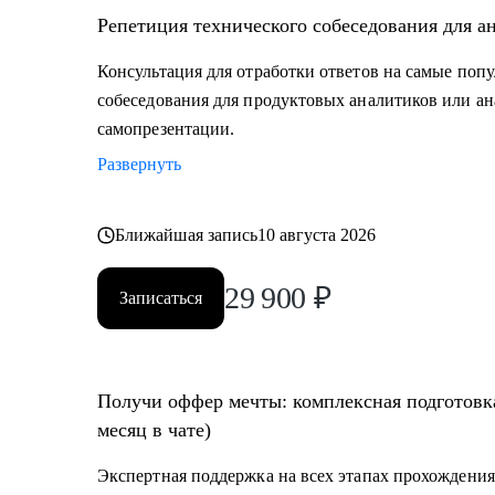
• Junior и Middle Продуктовым аналитикам, аналитик
Репетиция технического собеседования для а
повысить свой грейд;
• Выпускникам и студентам, которые ищут свою перв
Консультация для отработки ответов на самые поп
• Аналитикам, которые хотят перейти из стартапа в 
собеседования для продуктовых аналитиков или ан
• Тем, кто хочет перейти в IT и аналитику из смежно
самопрезентации.
• Всем IT-специалистам, которые хотят релоцировать
Развернуть
Ближайшая запись
10 августа 2026
29 900
₽
Записаться
Получи оффер мечты: комплексная подготовка
месяц в чате)
Экспертная поддержка на всех этапах прохождения