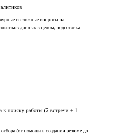
ам данных и продаж, которые хотят
налитиков
ую работу в аналитике;
улярные и сложные вопросы на
корпорацию;
алитиков данных в целом, подготовка
й сферы;
ся в Испанию и работать удаленно
 к поиску работы (2 встречи + 1
 отбора (от помощи в создании резюме до