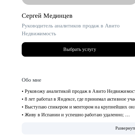
Сергей Мединцев
Руководитель аналитиков продаж в Авито
Недвижимость
Выбрать услугу
Обо мне
• Руковожу аналитикой продаж в Авито Недвижимос
• 8 лет работал в Яндексе, где принимал активное уч
• Выступаю спикером и ментором на крупнейших онлай
• Живу в Испании и успешно работаю удаленно;
• Провел десятки собеседований с аналитиками, знаю
Развернут
получить новый грейд;