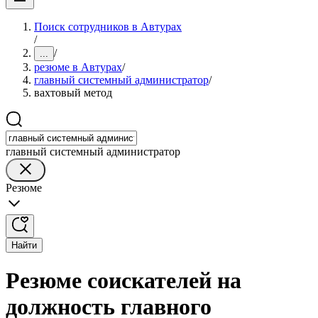
Поиск сотрудников в Автурах
/
/
...
резюме в Автурах
/
главный системный администратор
/
вахтовый метод
главный системный администратор
Резюме
Найти
Резюме соискателей на
должность главного