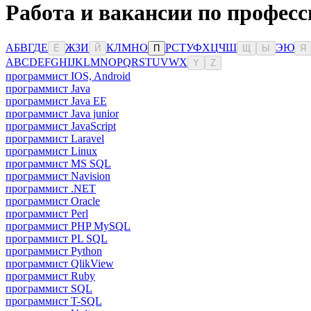
Работа и вакансии по професс
А
Б
В
Г
Д
Е
Ж
З
И
К
Л
М
Н
О
Р
С
Т
У
Ф
Х
Ц
Ч
Ш
Э
Ю
Ё
Й
П
Щ
Ы
Я
A
B
C
D
E
F
G
H
I
J
K
L
M
N
O
P
Q
R
S
T
U
V
W
X
Y
Z
программист IOS, Android
программист Java
программист Java EE
программист Java junior
программист JavaScript
программист Laravel
программист Linux
программист MS SQL
программист Navision
программист .NET
программист Oracle
программист Perl
программист PHP MySQL
программист PL SQL
программист Python
программист QlikView
программист Ruby
программист SQL
программист T-SQL