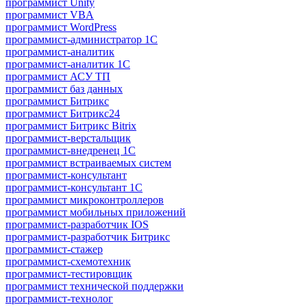
программист Unity
программист VBA
программист WordPress
программист-администратор 1С
программист-аналитик
программист-аналитик 1С
программист АСУ ТП
программист баз данных
программист Битрикс
программист Битрикс24
программист Битрикс Bitrix
программист-верстальщик
программист-внедренец 1С
программист встраиваемых систем
программист-консультант
программист-консультант 1C
программист микроконтроллеров
программист мобильных приложений
программист-разработчик IOS
программист-разработчик Битрикс
программист-стажер
программист-схемотехник
программист-тестировщик
программист технической поддержки
программист-технолог