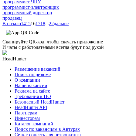
программист ЧПУ
программист-электронщик
программный директор
продавец
В начало
14
15
16
17
18
...
22
дальше
Сканируйте QR-код, чтобы скачать приложение
И чаты с работодателями всегда будут под рукой
HeadHunter
Размещение вакансий
Поиск по резюме
О компании
Наши вакансии
Реклама на сайте
Требования к ПО
Безопасный HeadHunter
HeadHunter API
Партнерам
Инвесторам
Каталог компаний
Поиск по вакансиям в Автурах
Сетка: соцсеть для нетворкинга