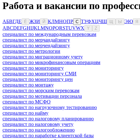
Работа и вакансии по професс
А
Б
В
Г
Д
Е
Ж
З
И
К
Л
М
Н
О
П
Р
Т
У
Ф
Х
Ц
Ч
Ш
Э
Ю
Ё
Й
С
Щ
Ы
Я
A
B
C
D
E
F
G
H
I
J
K
L
M
N
O
P
Q
R
S
T
U
V
W
X
Y
Z
специалист по международным перевозкам
специалист по мерчандайзингу
специалист по мерчендайзингу
специалист по метрологии
специалист по миграционному учету
специалист по микрофинансовым операциям
специалист по мониторингу
специалист по мониторингу СМИ
специалист по мониторингу цен
специалист по монтажу
специалист по морским перевозкам
специалист по мотивации персонала
специалист по МСФО
специалист по нагрузочному тестированию
специалист по найму
специалист по налоговому планированию
специалист по налоговому учету
специалист по налогообложению
специалист по наработке клиентской базы