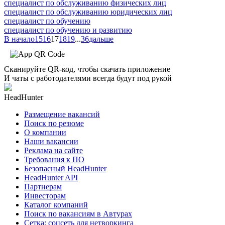
специалист по обслуживанию физических лиц
специалист по обслуживанию юридических лиц
специалист по обучению
специалист по обучению и развитию
В начало
15
16
17
18
19
...
36
дальше
Сканируйте QR-код, чтобы скачать приложение
И чаты с работодателями всегда будут под рукой
HeadHunter
Размещение вакансий
Поиск по резюме
О компании
Наши вакансии
Реклама на сайте
Требования к ПО
Безопасный HeadHunter
HeadHunter API
Партнерам
Инвесторам
Каталог компаний
Поиск по вакансиям в Автурах
Сетка: соцсеть для нетворкинга